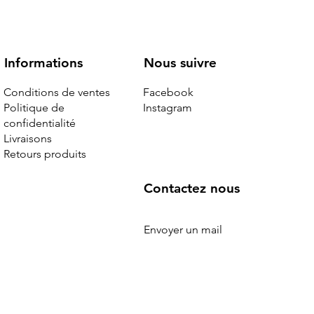
Nous suivre
Informations
Facebook
Conditions de ventes
Instagram
Politique de
confidentialité
Livraisons
Retours produits
r noir
 édition
hière
Chanel - sac maxi jumbo cuir
Louis Vuitton - sac noctambule cuir
Louis Vuitton - cabas Mezzo neuf
grainé noir neuf
épi noir
Rupture de stock
Contactez nous
Rupture de stock
Rupture de stock
Envoyer un mail