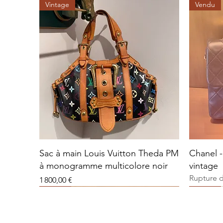
Vintage
Vendu
Sac à main Louis Vuitton Theda PM
Chanel -
à monogramme multicolore noir
vintage
Rupture 
Prix
1 800,00 €
Vendu
Vendu
Vendu
Vendu
Vendu
Vendu