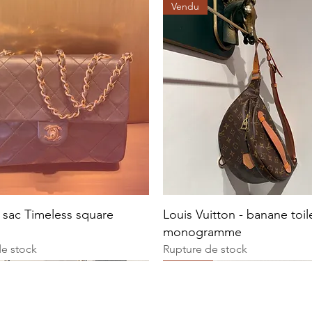
Vendu
 sac Timeless square
Louis Vuitton - banane toil
monogramme
de stock
Rupture de stock
Vendu
Vendu
Vintage