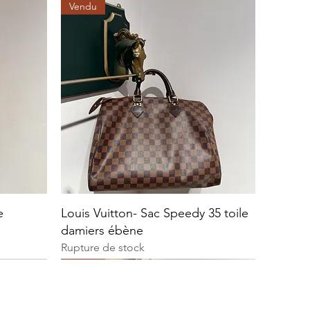
Vendu
e
Louis Vuitton- Sac Speedy 35 toile
damiers ébène
Rupture de stock
Vendu
Vendu
Vendu