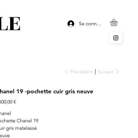
LE
Se connecter
Précédent
Suivant
hanel 19 -pochette cuir gris neuve
x
500,00 €
hanel
ochette Chanel 19
uir gris matelassé
euve