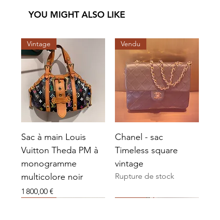
YOU MIGHT ALSO LIKE
Vintage
Vendu
Sac à main Louis
Chanel - sac
Vuitton Theda PM à
Timeless square
monogramme
vintage
multicolore noir
Rupture de stock
Prix
1 800,00 €
Vendu
Vendu
Vendu
Vendu
Vendu
Vendu
Vintage
Vendu
Vendu
Vendu
Vendu
Vendu
Vendu
Vendu