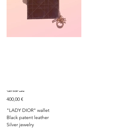
"LADY DIOR" wallet
Prix
400,00 €
"LADY DIOR" wallet
Black patent leather
Silver jewelry