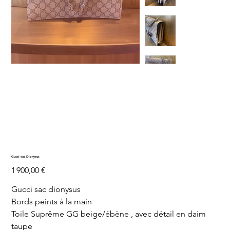
Gucci sac Dionysus
Prix
1 900,00 €
Gucci sac dionysus
Bords peints à la main
Toile Suprême GG beige/ébène , avec détail en daim
taupe