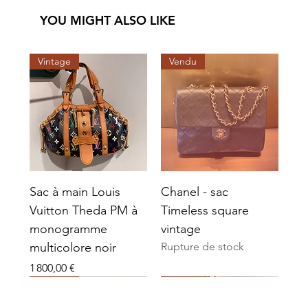
YOU MIGHT ALSO LIKE
Vintage
Vendu
Sac à main Louis
Chanel - sac
Vuitton Theda PM à
Timeless square
monogramme
vintage
multicolore noir
Rupture de stock
Prix
1 800,00 €
Vendu
Vendu
Vendu
Vendu
Vendu
Vendu
Vintage
Vendu
Vendu
Vendu
Vendu
Vendu
Vendu
Vendu