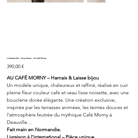
L'intemporelle - Dog harness - Au Café Morny
Prix
390,00 €
AU CAFÉ MORNY – Harnais & Laisse bijou
Un modèle unique, chaleureux et raffiné, réalisé en cuir
pleine fleur couleur café et veau lisse noisette, avec une
bouclerie dorée élégante. Une création exclusive,
inspirée par les terrasses animées, les teintes douces et
l’atmosphère feutrée du mythique Café Morny à
Deauville…
Fait main en Normandie.
Livraison à l’international – Pièce unique