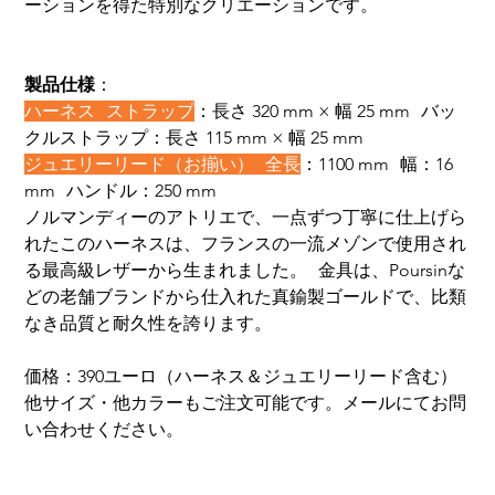
ーションを得た特別なクリエーションです。
製品仕様
：
ハーネス ストラップ
：長さ 320 mm × 幅 25 mm バッ
クルストラップ：長さ 115 mm × 幅 25 mm
ジュエリーリード（お揃い） 全長
：1100 mm 幅：16
mm ハンドル：250 mm
ノルマンディーのアトリエで、一点ずつ丁寧に仕上げら
れたこのハーネスは、フランスの一流メゾンで使用され
る最高級レザーから生まれました。 金具は、Poursinな
どの老舗ブランドから仕入れた真鍮製ゴールドで、比類
なき品質と耐久性を誇ります。
価格：390ユーロ（ハーネス＆ジュエリーリード含む）
他サイズ・他カラーもご注文可能です。メールにてお問
い合わせください。