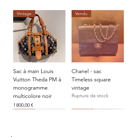
Vintage
Vendu
Sac à main Louis
Chanel - sac
Vuitton Theda PM à
Timeless square
monogramme
vintage
multicolore noir
Rupture de stock
Prix
1 800,00 €
Vendu
Vendu
Vendu
Vendu
Vendu
Vendu
Vintage
Vendu
Vendu
Vendu
Vendu
Vendu
Vendu
Vendu