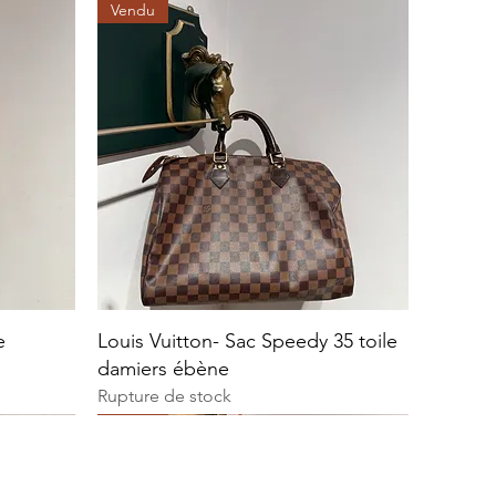
Vendu
e
Louis Vuitton- Sac Speedy 35 toile
damiers ébène
Rupture de stock
Vendu
Vendu
Vendu