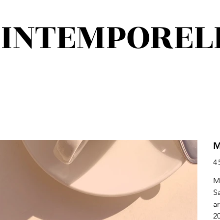
'INTEMPOREL
M
Pri
4 
M
Sa
a
2