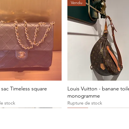
Vendu
 sac Timeless square
Louis Vuitton - banane toil
monogramme
de stock
Rupture de stock
Vendu
Vendu
Vintage