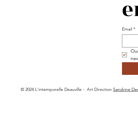
e
Email
*
Oui
new
© 2024 L'intemporelle Deauville -
Art Direction
Sandrine De