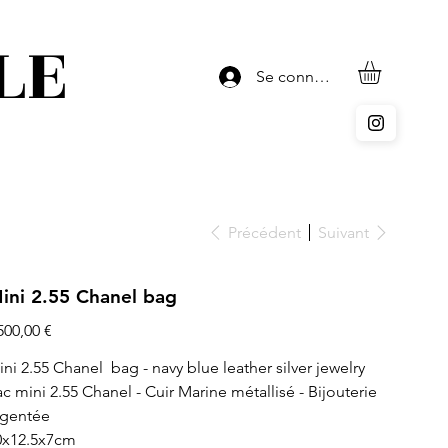
LE
Se connecter
Précédent
Suivant
ini 2.55 Chanel bag
x
500,00 €
ini 2.55 Chanel bag - navy blue leather silver jewelry
c mini 2.55 Chanel - Cuir Marine métallisé - Bijouterie
rgentée
0x12.5x7cm