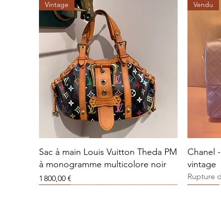
Vintage
Vendu
Sac à main Louis Vuitton Theda PM
Chanel -
à monogramme multicolore noir
vintage
Rupture 
Prix
1 800,00 €
Vendu
Vendu
Vendu
Vendu
Vendu
Vendu