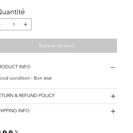
uantité
Rupture de stock
RODUCT INFO
ood condition - Bon état
ETURN & REFUND POLICY
HIPPING INFO