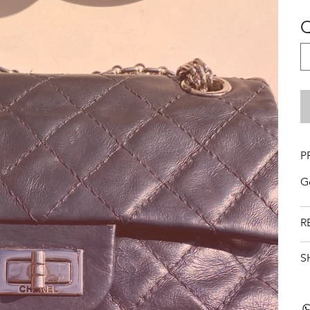
Q
P
G
R
S