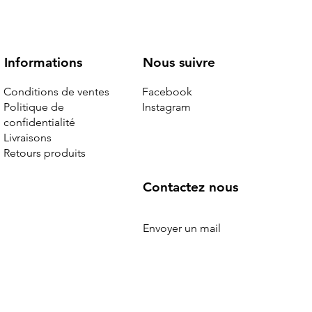
Nous suivre
Informations
Facebook
Conditions de ventes
Instagram
Politique de
confidentialité
Livraisons
Retours produits
r noir
 édition
hière
Chanel - sac maxi jumbo cuir
Louis Vuitton - sac noctambule cuir
Louis Vuitton - cabas Mezzo neuf
grainé noir neuf
épi noir
Rupture de stock
Contactez nous
Rupture de stock
Rupture de stock
Envoyer un mail