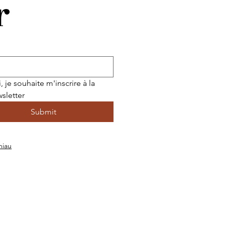
r
, je souhaite m'inscrire à la 
sletter
Submit
niau