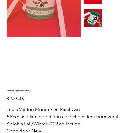
Paint can bag Louis Vuitton
Prix
3 200,00€
Louis Vuitton Monogram Paint Can
• Rare and limited edition collectible item from Virgil
Abloh's Fall/Winter 2022 collection.
Condition : New