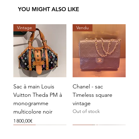
YOU MIGHT ALSO LIKE
Vintage
Vendu
Sac à main Louis
Chanel - sac
Vuitton Theda PM à
Timeless square
monogramme
vintage
multicolore noir
Out of stock
Price
1 800,00€
Vendu
Vendu
Vendu
Vendu
Vendu
Vendu
Vintage
Vendu
Vendu
Vendu
Vendu
Vendu
Vendu
Vendu