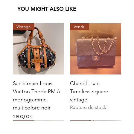
YOU MIGHT ALSO LIKE
Vintage
Vendu
Sac à main Louis
Chanel - sac
Vuitton Theda PM à
Timeless square
monogramme
vintage
multicolore noir
Rupture de stock
Prix
1 800,00 €
Vendu
Vendu
Vendu
Vendu
Vendu
Vendu
Vintage
Vendu
Vendu
Vendu
Vendu
Vendu
Vendu
Vendu