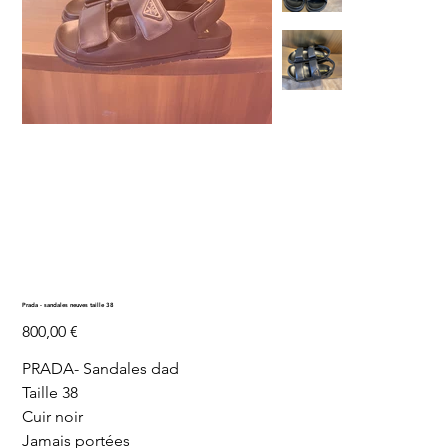
Prada - sandales neuves taille 38
Prix
800,00 €
PRADA- Sandales dad
Taille 38
Cuir noir
Jamais portées