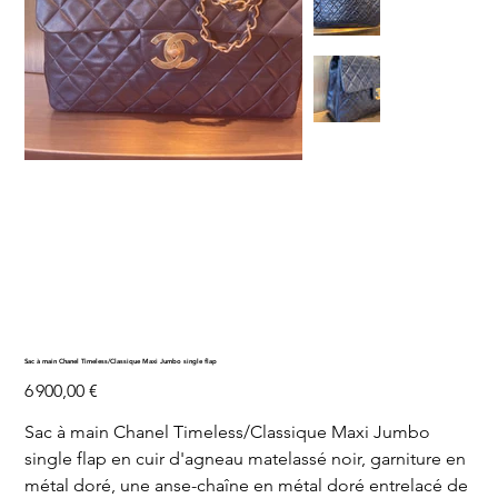
Sac à main Chanel Timeless/Classique Maxi Jumbo single flap
Prix
6 900,00 €
Sac à main Chanel Timeless/Classique Maxi Jumbo
single flap en cuir d'agneau matelassé noir, garniture en
métal doré, une anse-chaîne en métal doré entrelacé de