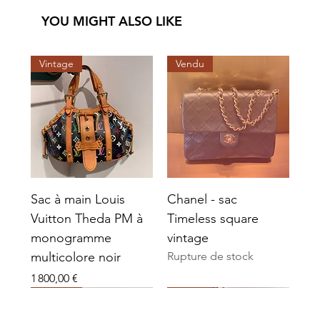
YOU MIGHT ALSO LIKE
Vintage
Vendu
Sac à main Louis
Chanel - sac
Vuitton Theda PM à
Timeless square
monogramme
vintage
multicolore noir
Rupture de stock
Prix
1 800,00 €
Vendu
Vendu
Vendu
Vendu
Vendu
Vendu
Vintage
Vendu
Vendu
Vendu
Vendu
Vendu
Vendu
Vendu