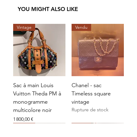
YOU MIGHT ALSO LIKE
Vintage
Vendu
Sac à main Louis
Chanel - sac
Vuitton Theda PM à
Timeless square
monogramme
vintage
multicolore noir
Rupture de stock
Prix
1 800,00 €
Vendu
Vendu
Vendu
Vendu
Vendu
Vendu
Vintage
Vendu
Vendu
Vendu
Vendu
Vendu
Vendu
Vendu