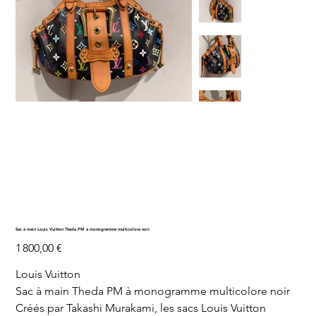
Sac à main Louis Vuitton Theda PM à monogramme multicolore noir
Prix
1 800,00 €
Louis Vuitton
Sac à main Theda PM à monogramme multicolore noir
Créés par Takashi Murakami, les sacs Louis Vuitton