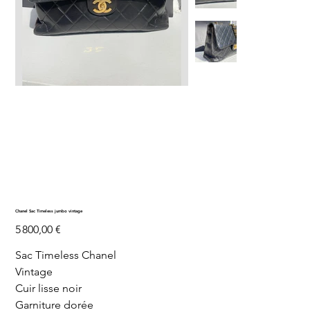
Chanel Sac Timeless jumbo vintage
Prix
5 800,00 €
Sac Timeless Chanel
Vintage
Cuir lisse noir
Garniture dorée