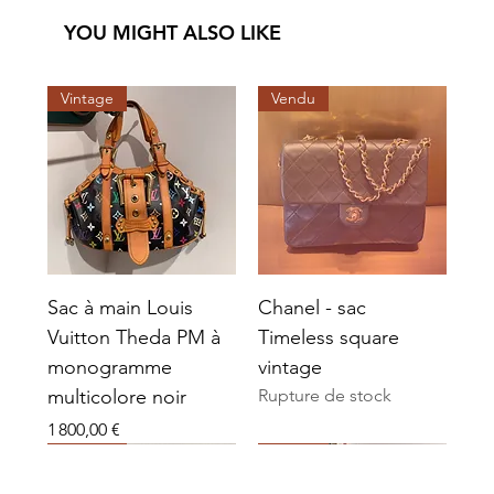
YOU MIGHT ALSO LIKE
Vintage
Vendu
Sac à main Louis
Chanel - sac
Vuitton Theda PM à
Timeless square
monogramme
vintage
multicolore noir
Rupture de stock
Prix
1 800,00 €
Vendu
Vendu
Vendu
Vendu
Vendu
Vendu
Vintage
Vendu
Vendu
Vendu
Vendu
Vendu
Vendu
Vendu