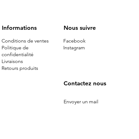
Nous suivre
Informations
Facebook
Conditions de ventes
Instagram
Politique de
confidentialité
Livraisons
Retours produits
r noir
 édition
hière
Chanel - sac maxi jumbo cuir
Louis Vuitton - sac noctambule cuir
Louis Vuitton - cabas Mezzo neuf
grainé noir neuf
épi noir
Rupture de stock
Contactez nous
Rupture de stock
Rupture de stock
Envoyer un mail