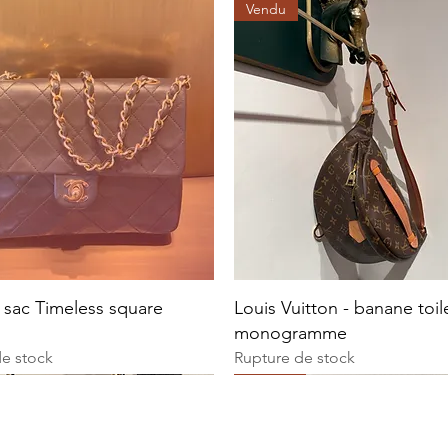
Vendu
 sac Timeless square
Louis Vuitton - banane toil
monogramme
de stock
Rupture de stock
Vendu
Vendu
Vintage