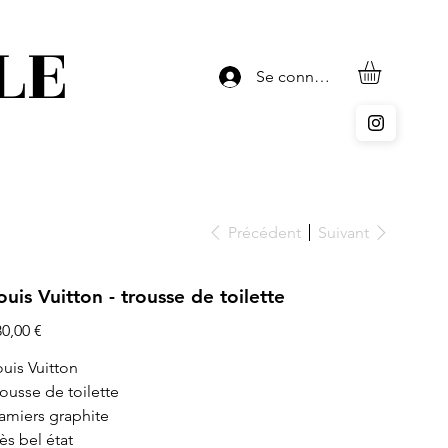
LE
Se connecter
Précédent
Suivant
ouis Vuitton - trousse de toilette
x
80,00 €
ouis Vuitton
rousse de toilette
amiers graphite
ès bel état