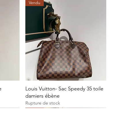
Vendu
e
Louis Vuitton- Sac Speedy 35 toile
damiers ébène
Rupture de stock
Vendu
Vendu
Vendu