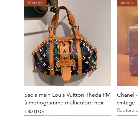
Vintage
Vendu
Sac à main Louis Vuitton Theda PM
Chanel -
à monogramme multicolore noir
vintage
Rupture 
Prix
1 800,00 €
Vendu
Vendu
Vendu
Vendu
Vendu
Vendu