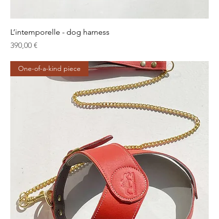
L’intemporelle - dog harness
Prix
390,00 €
One-of-a-kind piece