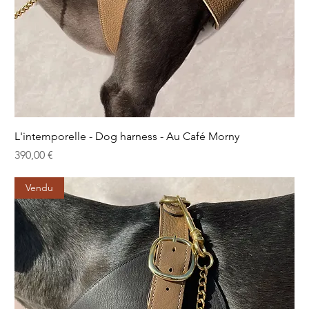
L'intemporelle - Dog harness - Au Café Morny
Prix
390,00 €
Vendu