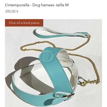
L’intemporelle - Dog harness- taille M
Prix
390,00 €
One-of-a-kind piece