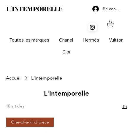
L'INTEMPORELLE
Se connecter
Toutes les marques
Chanel
Hermès
Vuitton
Dior
Accueil
L'intemporelle
L'intemporelle
10 articles
Tri
One-of-a-kind piece