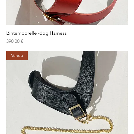
L’intemporelle -dog Harness
Prix
390,00 €
Vendu