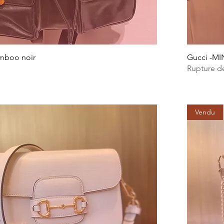
amboo noir
Gucci -M
Rupture d
Vendu