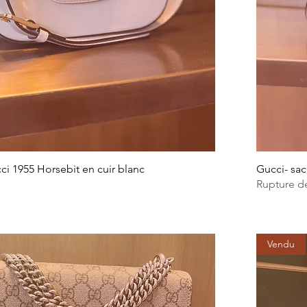
i 1955 Horsebit en cuir blanc
Gucci- sac
Rupture d
Vendu