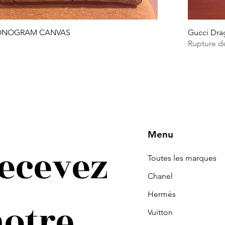
ONOGRAM CANVAS
Gucci Dra
Rupture d
RELLE
Menu
ecevez
Toutes les marques
Chanel
Hermès
notre 
Vuitton